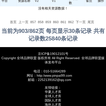
平台
资源名称
V2
V1
备注
操作
数
没有相关资源数据！
首页
上一页
857
858
859
860
861
862
下一页
尾页
当前为903/862页 每页显示30条记录 共有
记录数25840条记录
京ICP备19012101号
Copyright 全球品牌联盟 版权所有 All Right Reserved. 全球品牌联盟媒
体发布平台
电话：010-51664289
网址：http:/www.pinpai99.com
邮箱：2252139162@qq.com
友情链接：
华夏人才库
全球人才库
国际人才库
海外人才库