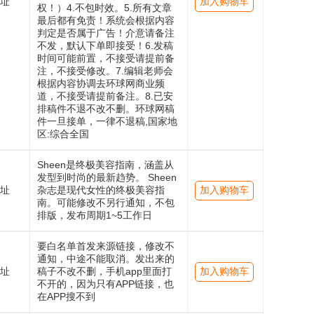
址
加入购物车
权！）4.不包时效。5.所有文章
最后都有免责！系统会根据内容
判定是否属于广告！介意请备注
不发，默认下单即接受！6.发稿
时间可能前置，不接受请提前备
注，不接受修改。7.编辑老师会
根据内容协调去环球网商业频
道，不接受请提前备注。8.已安
排稿件不退不改不删。环球网稿
件一旦接单，一律不退稿,国家地
区:综合全国
Sheen是终极美容指南，涵盖从
发型到时尚的最新趋势。 Sheen
址
杂志是现代女性的终极美容指
加入购物车
南。可能修改不另行通知，不包
排版，发布周期1~5工作日
要白名单首发来源链接，修改不
通知，中途不能取消。发出来的
址
稿子不改不删，手机app里面打
加入购物车
不开的，因为只有APP链接，也
在APP搜不到