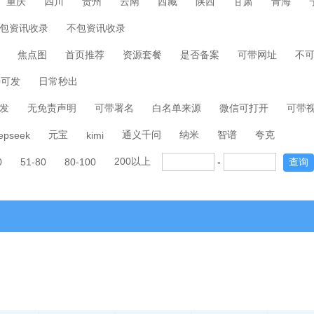
重庆
四川
贵州
云南
西藏
陕西
甘肃
青海
包资讯收录
不包资讯收录
焦点图
首页推荐
资源套餐
是否备案
可带网址
不
00可发
日常秒出
发
无免责声明
可带署名
白名单来源
微信可打开
可带
元宝
通义千问
纳米
智谱
夸克
epseek
kimi
200以上
0
51-80
80-100
-
查询