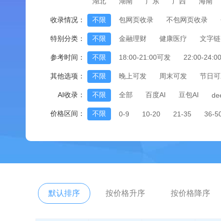
湖北
湖南
广东
广西
海南
收录情况：
不限
包网页收录
不包网页收录
特别分类：
不限
金融理财
健康医疗
文字链
参考时间：
不限
18:00-21:00可发
22:00-24:
其他选项：
不限
晚上可发
周末可发
节日可
AI收录：
不限
全部
百度AI
豆包AI
de
价格区间：
不限
0-9
10-20
21-35
36-5
默认排序
按价格升序
按价格降序