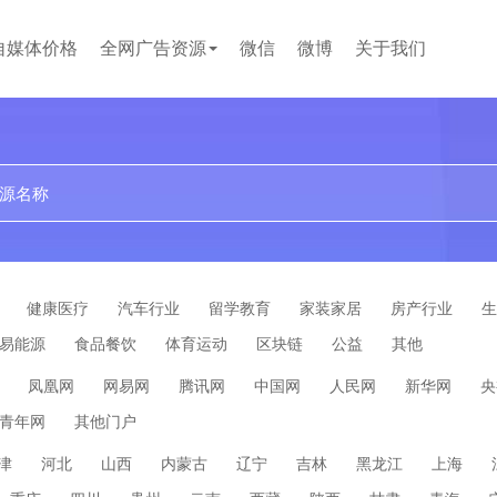
自媒体价格
全网广告资源
微信
微博
关于我们
贴吧
论坛
文案代写
小红书
企业问答
百度百科
短视频
健康医疗
汽车行业
留学教育
家装家居
房产行业
生
易能源
食品餐饮
体育运动
区块链
公益
其他
凤凰网
网易网
腾讯网
中国网
人民网
新华网
央
青年网
其他门户
津
河北
山西
内蒙古
辽宁
吉林
黑龙江
上海