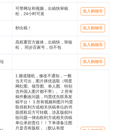
可带网址和视频，出稿快审稿
加入购物车
松，24小时可发
秒出稿！
加入购物车
高权重官方媒体，出稿快，审核
加入购物车
松， 同步百家号，但不包
址
加入购物车
1.频道随机，修改不通知，一般
当天可出，图片择优选取（明星
网红图、领导图、单人图、特别
含外国人图片都不带）。 2.所有
稿件删改问题，均需优先联系发
稿平台！ 3.所有视频和图片均需
取得权利方或相关供稿单位的书
面授权后方可转载，涉及版权纠
纷问题一律由权利方或相关供稿
单位承担责任！！下单请备注图
片是否有版权，（默认有授